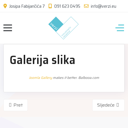
Josipa Fabijančića 7
091 623 0495
info@verzi.eu
Galerija slika
Joomla Gallery
makes it better. Balbooa.com
Pret
Sljedeće