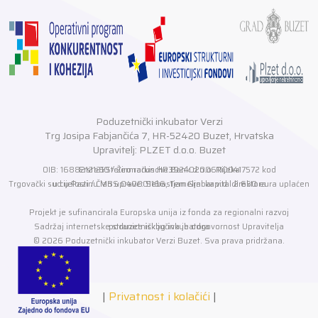
Poduzetnički inkubator Verzi
Trg Josipa Fabjančića 7, HR-52420 Buzet, Hrvatska
Upravitelj: PLZET d.o.o. Buzet
OIB: 16882121210 / Žiro račun HR3924020061100417572 kod Erste&Steiermarkische Bank d.o.o. Rijeka
Trgovački sud u Pazinu MBS 040001166, Temeljni kapital 2.650 eura uplaćen u cijelosti / Član uprave: Sebastjan Grabar v.d. direktora
Projekt je sufinancirala Europska unija iz fonda za regionalni razvoj
Sadržaj internetske stranice isključiva je odgovornost Upravitelja poduzetničkog inkubatora
© 2026 Poduzetnički inkubator Verzi Buzet. Sva prava pridržana.
|
Privatnost i kolačići
|