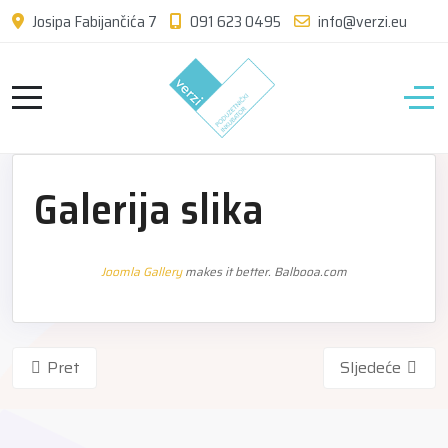
Josipa Fabijančića 7
091 623 0495
info@verzi.eu
Galerija slika
Joomla Gallery
makes it better. Balbooa.com
Pret
Sljedeće