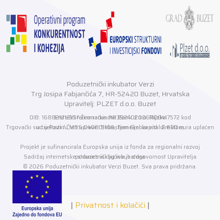
Poduzetnički inkubator Verzi
Trg Josipa Fabjančića 7, HR-52420 Buzet, Hrvatska
Upravitelj: PLZET d.o.o. Buzet
OIB: 16882121210 / Žiro račun HR3924020061100417572 kod Erste&Steiermarkische Bank d.o.o. Rijeka
Trgovački sud u Pazinu MBS 040001166, Temeljni kapital 2.650 eura uplaćen u cijelosti / Član uprave: Sebastjan Grabar v.d. direktora
Projekt je sufinancirala Europska unija iz fonda za regionalni razvoj
Sadržaj internetske stranice isključiva je odgovornost Upravitelja poduzetničkog inkubatora
© 2026 Poduzetnički inkubator Verzi Buzet. Sva prava pridržana.
|
Privatnost i kolačići
|