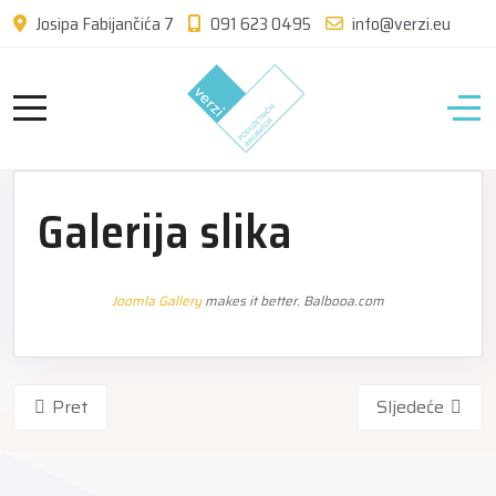
Josipa Fabijančića 7
091 623 0495
info@verzi.eu
Galerija slika
Joomla Gallery
makes it better. Balbooa.com
Pret
Sljedeće