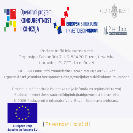
Poduzetnički inkubator Verzi
Trg Josipa Fabjančića 7, HR-52420 Buzet, Hrvatska
Upravitelj: PLZET d.o.o. Buzet
OIB: 16882121210 / Žiro račun HR3924020061100417572 kod Erste&Steiermarkische Bank d.o.o. Rijeka
Trgovački sud u Pazinu MBS 040001166, Temeljni kapital 2.650 eura uplaćen u cijelosti / Član uprave: Sebastjan Grabar v.d. direktora
Projekt je sufinancirala Europska unija iz fonda za regionalni razvoj
Sadržaj internetske stranice isključiva je odgovornost Upravitelja poduzetničkog inkubatora
© 2026 Poduzetnički inkubator Verzi Buzet. Sva prava pridržana.
|
Privatnost i kolačići
|