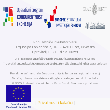
Poduzetnički inkubator Verzi
Trg Josipa Fabjančića 7, HR-52420 Buzet, Hrvatska
Upravitelj: PLZET d.o.o. Buzet
OIB: 16882121210 / Žiro račun HR3924020061100417572 kod Erste&Steiermarkische Bank d.o.o. Rijeka
Trgovački sud u Pazinu MBS 040001166, Temeljni kapital 2.650 eura uplaćen u cijelosti / Član uprave: Sebastjan Grabar v.d. direktora
Projekt je sufinancirala Europska unija iz fonda za regionalni razvoj
Sadržaj internetske stranice isključiva je odgovornost Upravitelja poduzetničkog inkubatora
© 2026 Poduzetnički inkubator Verzi Buzet. Sva prava pridržana.
|
Privatnost i kolačići
|