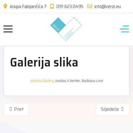
Josipa Fabijančića 7
091 623 0495
info@verzi.eu
Galerija slika
Joomla Gallery
makes it better. Balbooa.com
Pret
Sljedeće