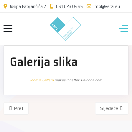
Josipa Fabijančića 7
091 623 0495
info@verzi.eu
Galerija slika
Joomla Gallery
makes it better. Balbooa.com
Pret
Sljedeće