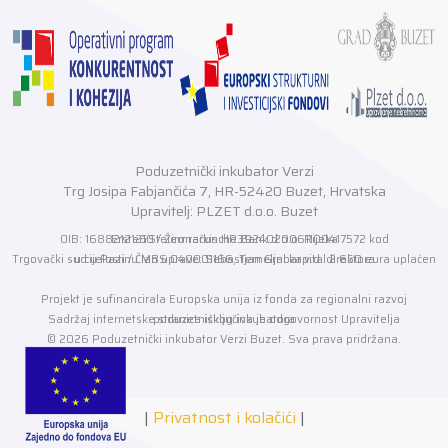
Poduzetnički inkubator Verzi
Trg Josipa Fabjančića 7, HR-52420 Buzet, Hrvatska
Upravitelj: PLZET d.o.o. Buzet
OIB: 16882121210 / Žiro račun HR3924020061100417572 kod Erste&Steiermarkische Bank d.o.o. Rijeka
Trgovački sud u Pazinu MBS 040001166, Temeljni kapital 2.650 eura uplaćen u cijelosti / Član uprave: Sebastjan Grabar v.d. direktora
Projekt je sufinancirala Europska unija iz fonda za regionalni razvoj
Sadržaj internetske stranice isključiva je odgovornost Upravitelja poduzetničkog inkubatora
© 2026 Poduzetnički inkubator Verzi Buzet. Sva prava pridržana.
|
Privatnost i kolačići
|