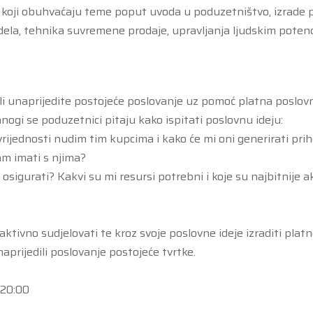
, koji obuhvaćaju teme poput uvoda u poduzetništvo, izrade 
ela, tehnika suvremene prodaje, upravljanja ljudskim potenc
ili unaprijedite postojeće poslovanje uz pomoć platna poslo
gi se poduzetnici pitaju kako ispitati poslovnu ideju:
rijednosti nudim tim kupcima i kako će mi oni generirati pr
am imati s njima?
osigurati? Kakvi su mi resursi potrebni i koje su najbitnije a
 aktivno sudjelovati te kroz svoje poslovne ideje izraditi pla
prijedili poslovanje postojeće tvrtke.
 20:00