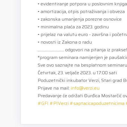
• evidentiranje potpora u poslovnim knjig
• amortizacija,
otpis potraživanja i obveza
• zakonska umanjenja porezne osnovice
• minimalna plaća za 2023. godinu
• prijelaz na valutu euro - završna i počet
• novosti iz Zakona o radu
............................... odgovori na pitanja iz prakse!
*program seminara namijenjen je paušalci
Sve ovo saznajte na besplatnom seminaru 
Četvrtak, 23. veljače 2023. u 17:00 sati
Poduzetnički inkubator Verzi, Stari grad B
Prijave na mail:
info@verzi.eu
Predavanje će održati Đurđica Mostarčić o
#GFI
#PIVerzi
#saptacicapoduzetnicima