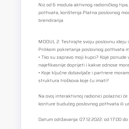
Niz od 6 modula aktivnog radioničkog tipa
pothvata, korištenja Platna poslovnog mod
brendiranja.
MODUL 2: Testirajte svoju poslovnu ideju 
Prilikom pokretanja poslovnog pothvata mno
• Tko su zapravo moji kupci? Koje ponude v
najefikasnije doprijeti i kakve odnose mor
• Koje ključne dobavljače i partnere moram 
struktura troškova koje ću imati?
Na ovoj interaktivnoj radionici polaznici će
konture budućeg poslovnog pothvata ili una
Datum održavanja: 07.12.2022. od 17:00 do