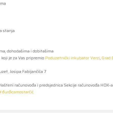
ama
na stanja
ma, dohodašima i dobitašima
koji je za Vas pripremio
Poduzetnički inkubator Verzi
,
Grad 
uzet, Josipa Fabijančića 7
vlašteni računovođa i predsjednica Sekcije računovođa HOK-a
#đurđicamostarčić