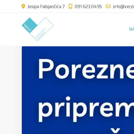
Josipa Fabijančića 7
091 623 0495
info@verzi
N